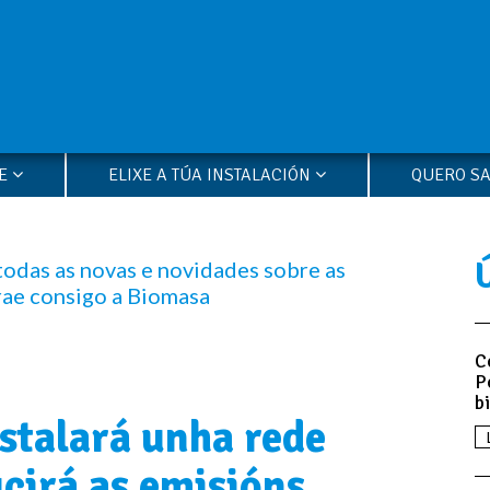
LE
ELIXE A TÚA INSTALACIÓN
QUERO S
todas as novas e novidades sobre as
rae consigo a Biomasa
C
P
b
stalará unha rede
cirá as emisións