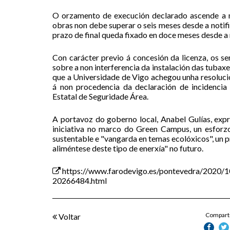
O orzamento de execución declarado ascende a m
obras non debe superar o seis meses desde a notif
prazo de final queda fixado en doce meses desde a 
Con carácter previo á concesión da licenza, os se
sobre a non interferencia da instalación das tubax
que a Universidade de Vigo achegou unha resoluc
á non procedencia da declaración de incidencia
Estatal de Seguridade Área.
A portavoz do goberno local, Anabel Gulías, expr
iniciativa no marco do Green Campus, un esforz
sustentable e "vangarda en temas ecolóxicos", un 
aliméntese deste tipo de enerxía" no futuro.
https://www.farodevigo.es/pontevedra/2020/1
20266484.html
Comparti
Voltar