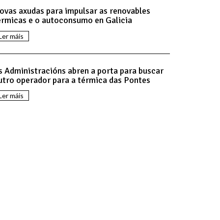
ovas axudas para impulsar as renovables
érmicas e o autoconsumo en Galicia
Ler máis
s Administracións abren a porta para buscar
utro operador para a térmica das Pontes
Ler máis