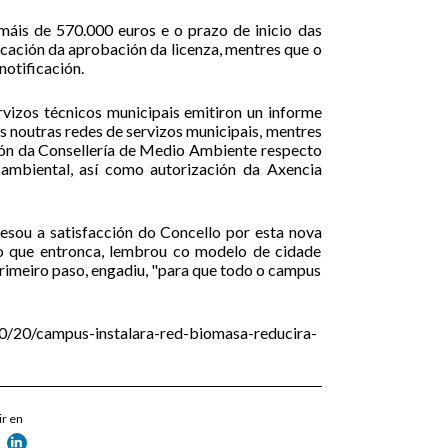
áis de 570.000 euros e o prazo de inicio das
icación da aprobación da licenza, mentres que o
notificación.
rvizos técnicos municipais emitiron un informe
es noutras redes de servizos municipais, mentres
ión da Consellería de Medio Ambiente respecto
 ambiental, así como autorización da Axencia
esou a satisfacción do Concello por esta nova
o que entronca, lembrou co modelo de cidade
primeiro paso, engadiu, "para que todo o campus
0/20/campus-instalara-red-biomasa-reducira-
r en