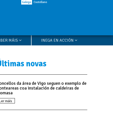
Galego
Castellano
ABER MÁIS
INEGA EN ACCIÓN
Últimas novas
oncellos da área de Vigo seguen o exemplo de
onteareas coa instalación de caldeiras de
iomasa
Ler máis