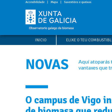
Accesibilidade
|
Mapa
|
Suxestións e queixas
INICIO
ELIXE O TEU COMBUSTIB
NOVAS
Aquí atoparás 
vantaxes que t
O campus de Vigo in
de biomasa que redu