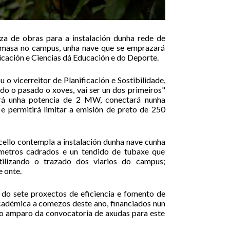
za de obras para a instalación dunha rede de
iomasa no campus, unha nave que se emprazará
icación e Ciencias dá Educación e do Deporte.
 o vicerreitor de Planificación e Sostibilidade,
o o pasado o xoves, vai ser un dos primeiros"
terá unha potencia de 2 MW, conectará nunha
e permitirá limitar a emisión de preto de 250
ello contempla a instalación dunha nave cunha
 metros cadrados e un tendido de tubaxe que
tilizando o trazado dos viarios do campus;
e onte.
 do sete proxectos de eficiencia e fomento de
académica a comezos deste ano, financiados nun
 ao amparo da convocatoria de axudas para este