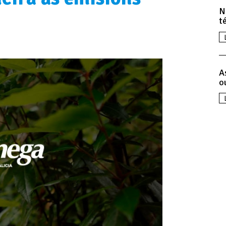
N
t
A
o